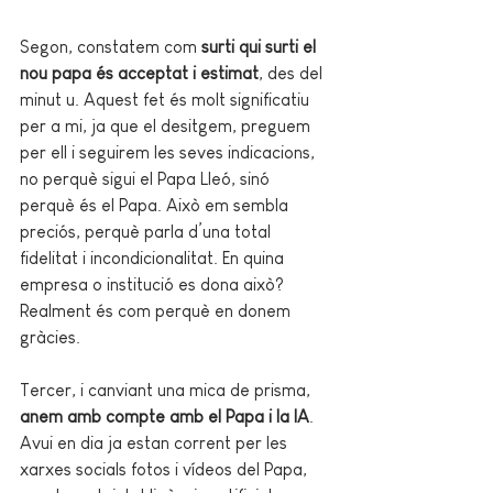
Segon, constatem com 
surti qui surti el 
nou papa és acceptat i estimat
, des del 
minut u. Aquest fet és molt significatiu 
per a mi, ja que el desitgem, preguem 
per ell i seguirem les seves indicacions, 
no perquè sigui el Papa Lleó, sinó 
perquè és el Papa. Això em sembla 
preciós, perquè parla d’una total 
fidelitat i incondicionalitat. En quina 
empresa o institució es dona això? 
Realment és com perquè en donem 
gràcies.
Tercer, i canviant una mica de prisma, 
anem amb compte amb el Papa i la IA
. 
Avui en dia ja estan corrent per les 
xarxes socials fotos i vídeos del Papa, 