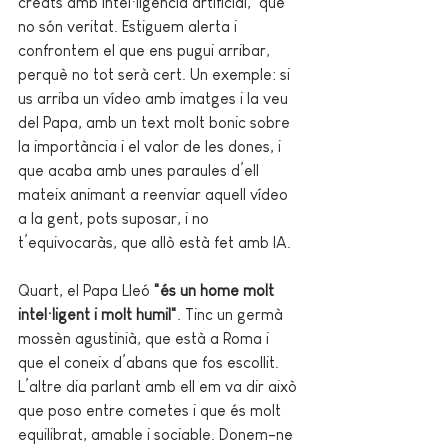
creats amb intel·ligència artificial,  que 
no són veritat. Estiguem alerta i 
confrontem el que ens pugui arribar
,
perquè no tot serà cert. Un exemple: si 
us arriba un vídeo amb imatges i la veu 
del Papa, amb un text molt bonic sobre 
la importància i el valor de les dones, i 
que acaba amb unes paraules d’ell 
mateix animant a reenviar aquell vídeo 
a la gent, pots suposar, i no 
t’equivocaràs, que allò està fet amb IA.  
Quart, el Papa Lleó 
"és un home molt 
intel·ligent i molt humil"
. Tinc un germà 
mossèn agustinià, que està a Roma i 
que el coneix d’abans que fos escollit. 
L’altre dia parlant amb ell em va dir això 
que poso entre cometes i que és molt 
equilibrat, amable i sociable. Donem-ne 