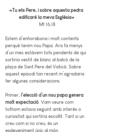
«Tu ets Pere, i sobre aquesta pedra  
edificaré la meva Església»ª
Mt 16,18
Estem d’enhorabona i molt contents 
perquè tenim nou Papa. Ara fa menys 
d’un mes estàvem tots pendents de qui 
sortiria vestit de blanc al balcó de la 
plaça de Sant Pere del Vaticà. Sobre 
aquest episodi tan recent m’agradaria 
fer algunes consideracions.
Primer, 
l’elecció d’un nou papa genera 
molt expectació
. Vam veure com 
tothom estava seguint amb interès o 
curiositat qui sortiria escollit. Tant si un 
creu com si no creu, és un 
esdeveniment únic al món.