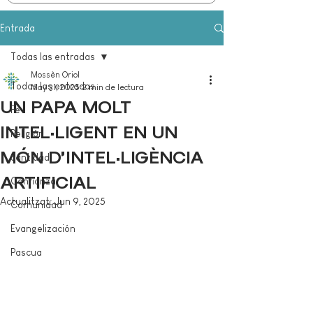
Entrada
Todas las entradas
Mossèn Oriol
Todas las entradas
May 31, 2025
2 min de lectura
UN PAPA MOLT
Fe
INTEL·LIGENT EN UN
Religión
MÓN D’INTEL·LIGÈNCIA
Santidad
ARTIFICIAL
Confianza
Actualitzat:
Jun 9, 2025
Comunidad
Evangelización
Pascua