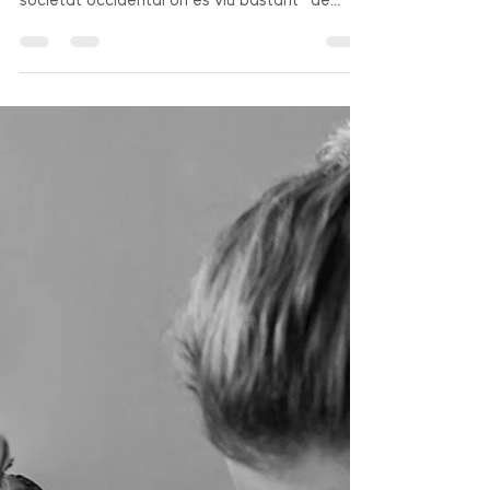
Aquesta és una dada més d’ una novetat que
agafa força, molta força. Sembla que, en una
societat occidental on es viu bastant “de
tornada de tot”, la fe està tornant.