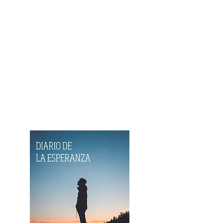
es la esperanza.
Estuvimos
todos juntos en eso.
No fue una crónica personal
sobre el pasado, sino una
variada reflexión para vivir
ese tiempo, con sentido, y
siempre movidos por la
esperanza.
¡AHORA EN FORMATO E-
BOOK!