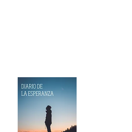
es la esperanza.
Estuvimos
todos juntos en eso.
No fue una crónica personal
sobre el pasado, sino una
variada reflexión para vivir
ese tiempo, con sentido, y
siempre movidos por la
esperanza.
¡AHORA EN FORMATO E-
BOOK!