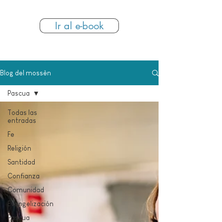
incondicional del Padre.
Ir al e-book
Blog del mossèn
Pascua
Todas las
entradas
Fe
Religión
Santidad
Confianza
Comunidad
Evangelización
Pascua