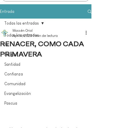
Entrada
Todas las entradas
Mossèn Oriol
Todas las entradas
Apr 14, 2025
1 min de lectura
RENACER, COMO CADA
Fe
PRIMAVERA
Religión
Santidad
Confianza
Comunidad
Evangelización
Pascua