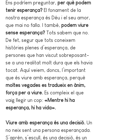
Ens podríem preguntar, 
per què podem 
tenir esperança?
 El fonament de la 
nostra esperança és Déu i el seu amor, 
que mai no falla. I també, 
podem viure 
sense esperança?
 Tots sabem que no. 
De fet, segur que tots coneixem 
històries plenes d’esperança, de 
persones que han viscut sobreposant-
se a una realitat molt dura que els havia 
tocat. Aquí veiem, doncs, l’important 
que és viure amb esperança, perquè 
moltes vegades es tradueix en ànim, 
força per a viure.
 Es compleix el que 
vaig llegir un cop: 
«Mentre hi ha 
esperança, hi ha vida».
Viure amb esperança és una decisió. 
Un 
no neix sent una persona esperançada. 
S’aprèn, s’escull, és una decisió, és un 