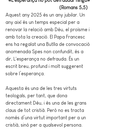
«L'esperança no pot defraudar ningú»
				(Romans 5,5)
Aquest any 2025 és un any jubilar. Un 
any així és un temps especial per a 
renovar la relació amb Déu, el proïsme i 
amb tota la creació. El Papa Francesc 
ens ha regalat una Butlla de convocació 
anomenada Spes non confundit, és a 
dir, L'esperança no defrauda. És un 
escrit breu, profund i molt suggerent 
sobre l’esperança.
Aquesta és una de les tres virtuts 
teologals, per tant, que dona 
directament Déu, i és una de les grans 
claus de tot cristià. Però no es tracta 
només d’una virtut important per a un 
cristià, sinó per a qualsevol persona.