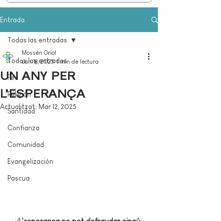
Entrada
Todas las entradas
Mossèn Oriol
Todas las entradas
Jan 18, 2025
1 min de lectura
UN ANY PER
Fe
L’ESPERANÇA
Religión
Actualitzat:
Mar 12, 2025
Santidad
Confianza
Comunidad
Evangelización
Pascua