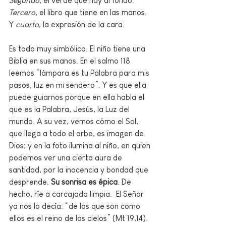
Segundo
, el verde que hay al fondo. 
Tercero
, el libro que tiene en las manos. 
Y 
cuarto
, la expresión de la cara. 
Es todo muy simbólico. El niño tiene una 
Biblia en sus manos. En el salmo 118 
leemos “lámpara es tu Palabra para mis 
pasos, luz en mi sendero”. Y es que ella 
puede guiarnos porque en ella habla el 
que es la Palabra, Jesús, la Luz del 
mundo. A su vez, vemos cómo el Sol, 
que llega a todo el orbe, es imagen de 
Dios; y en la foto ilumina al niño, en quien 
podemos ver una cierta aura de 
santidad, por la inocencia y bondad que 
desprende. 
Su sonrisa es épica
. De 
hecho, ríe a carcajada limpia.  El Señor 
ya nos lo decía: “de los que son como 
ellos es el reino de los cielos” (Mt 19,14). 