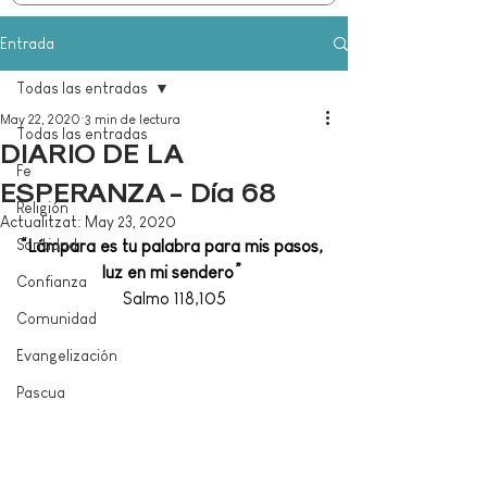
Entrada
Todas las entradas
May 22, 2020
3 min de lectura
Todas las entradas
DIARIO DE LA
Fe
ESPERANZA - Día 68
Religión
Actualitzat:
May 23, 2020
Santidad
“Lámpara es tu palabra para mis pasos, 
luz en mi sendero” 
Confianza
Salmo 118,105
Comunidad
Evangelización
Pascua