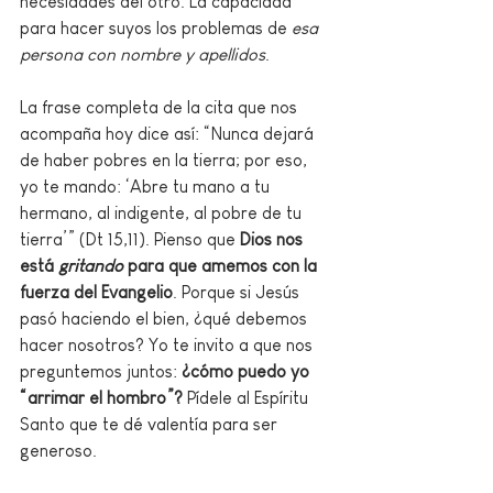
necesidades del otro. La capacidad 
para hacer suyos los problemas de 
esa 
persona con nombre y apellidos
. 
La frase completa de la cita que nos 
acompaña hoy dice así: “Nunca dejará 
de haber pobres en la tierra; por eso, 
yo te mando: ‘Abre tu mano a tu 
hermano, al indigente, al pobre de tu 
tierra’” (Dt 15,11). Pienso que 
Dios nos 
está 
gritando
 para que amemos con la 
fuerza del Evangelio
. Porque si Jesús 
pasó haciendo el bien, ¿qué debemos 
hacer nosotros? Yo te invito a que nos 
preguntemos juntos: 
¿cómo puedo yo 
“arrimar el hombro”?
 Pídele al Espíritu 
Santo que te dé valentía para ser 
generoso. 