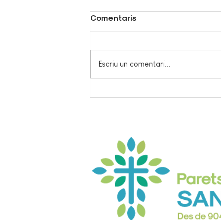
Comentaris
Escriu un comentari...
Una novetat que agafa
força