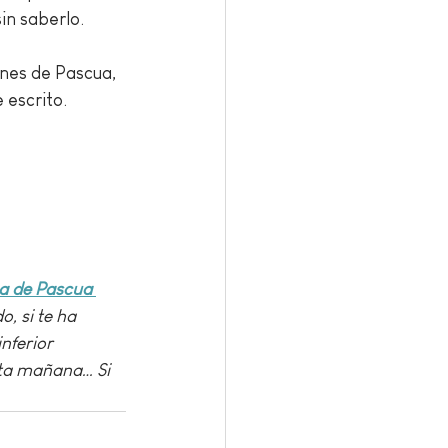
in saberlo.
unes de Pascua, 
escrito. 
 de Pascua 
, si te ha 
nferior 
sta mañana… Si 