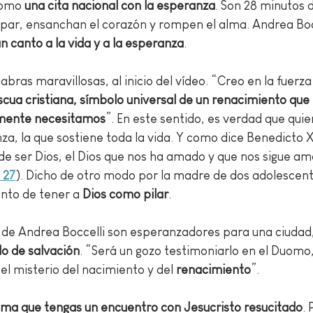
como 
una cita nacional con la esperanza
. Son 28 minutos 
 par, ensanchan el corazón y rompen el alma. Andrea Boce
n canto a la vida y a la esperanza
.
abras maravillosas, al inicio del vídeo. “Creo en la fuerza
scua cristiana, símbolo universal de un renacimiento que 
lmente necesitamos
”. En este sentido, es verdad que quien
za, la que sostiene toda la vida. Y como dice Benedicto X
e ser Dios, el Dios que nos ha amado y que nos sigue ama
 27
). Dicho de otro modo por la madre de dos adolescent
nto de tener a 
Dios como pilar
. 
de Andrea Boccelli son esperanzadores para una ciudad, 
o de salvación
. “Será un gozo testimoniarlo en el Duomo,
el misterio del nacimiento y del 
renacimiento
”. 
lma que tengas un encuentro con Jesucristo resucitado
. 