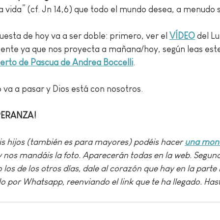
a vida” (cf. Jn 14,6) que todo el mundo desea, a menudo s
esta de hoy va a ser doble: primero, ver el 
VÍDEO
 del L
nte ya que nos proyecta a mañana/hoy, según leas este 
erto de Pascua de Andrea Boccelli
.
 va a pasar y Dios está con nosotros. 
SPERANZA!
néis hijos (también es para mayores) podéis hacer 
una mona
y nos mandáis la foto. Aparecerán todas en la web. Segundo
 los de los otros días, dale al corazón que hay en la parte i
o por Whatsapp, reenviando el link que te ha llegado. Ha