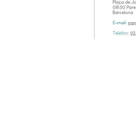
Plaça de J
08150 Paret
Barcelona
E-mail:
par
Telèfon:
93