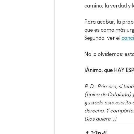
camino, la verdad y l
Para acabar, la propu
que es como más urge
Segundo, ver el 
conci
No lo olvidemos: esto
¡Ánimo, que HAY E
P. D.: Primero, si te
(típica de Cataluña) 
gustado este escrito o
derecha. Y compártel
Dios quiere. :)