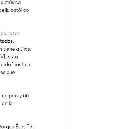
de música 
lli, católico 
 de rezar 
todos, 
 tiene a Dios, 
VI, esta 
ndo ‘hasta el 
es que 
un país y 
un 
 en la 
Porque Él es “el 