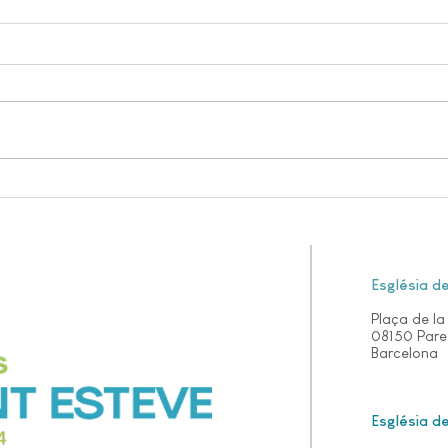
PARAULES QUE ENS
EL 
GUAREIXEN
PAT
Església d
Plaça de la 
08150 Paret
Barcelona
Església d