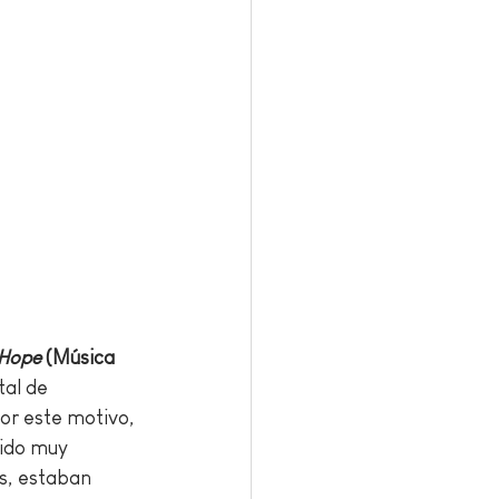
 Hope 
(Música 
tal de 
Por este motivo, 
sido muy 
os, estaban 