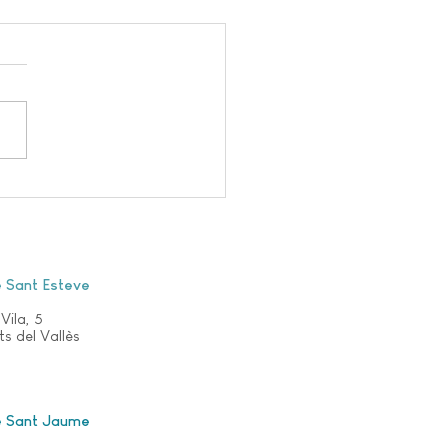
MATRIMONI, UN
RIMONI MUNDIAL
e Sant Esteve
Vila, 5
s del Vallès
e Sant Jaume