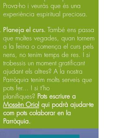
Prova-ho i veuràs que és una
experiència espiritual preciosa.
Planeja el curs.
També ens passa
que moltes vegades, quan tornem
a la feina o comença el curs pels
nens, no tenim temps de res. I si
trobessis un moment gratificant
ajudant els altres? A la nostra
Parròquia tenim molts serveis que
pots fer... I si t'ho
planifiques?
Pots escriure a
Mossèn Oriol
qui podrà ajudar-te
com pots colaborar en la
Parròquia.