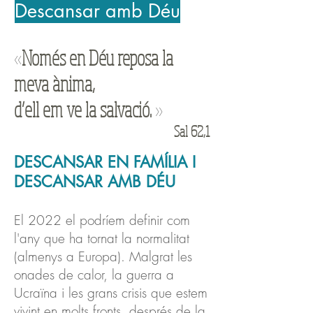
Descansar amb Déu
«
Només en Déu reposa la
meva ànima,
d’ell em ve la salvació.
»
Sal 62,1
DESCANSAR EN FAMÍLIA I
DESCANSAR AMB DÉU
El 2022 el podríem definir com
l'any que ha tornat la normalitat
(almenys a Europa). Malgrat les
onades de calor, la guerra a
Ucraïna i les grans crisis que estem
vivint en molts fronts, després de la