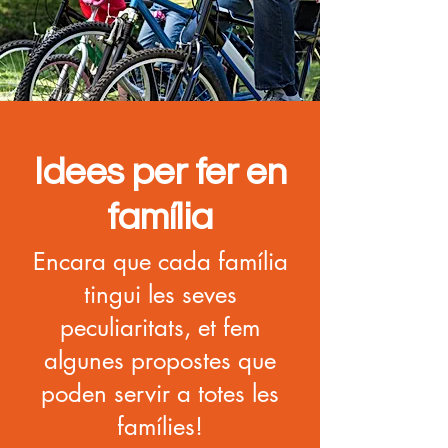
Idees per fer en
família
Encara que cada família
tingui les seves
peculiaritats, et fem
algunes propostes que
poden servir a totes les
famílies!