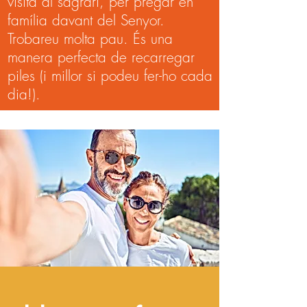
visita al sagrari, per pregar en
família davant del Senyor.
Trobareu molta pau. És una
manera perfecta de recarregar
piles (i millor si podeu fer-ho cada
dia!).