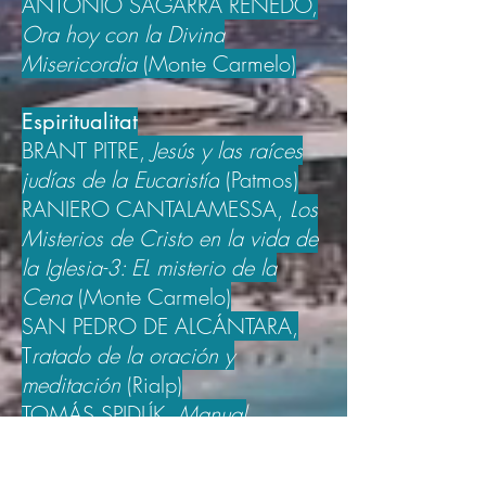
ANTONIO SAGARRA RENEDO,
Ora hoy con la Divina
Misericordia
(Monte Carmelo)
Espiritualitat
BRANT PITRE,
Jesús y las raíces
judías de la Eucaristía
(Patmos)
RANIERO CANTALAMESSA,
Los
Misterios de Cristo en la vida de
la Iglesia-3: EL misterio de la
Cena
(Monte Carmelo)
SAN PEDRO DE ALCÁNTARA,
T
ratado de la oración y
meditación
(Rialp)
TOMÁS SPIDLÍK,
Manual
fundamental de Espiritualidad
(Monte Carmelo)