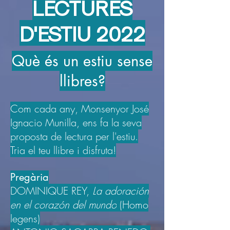
LECTURES
D'ESTIU 2022
Què és un estiu sense
llibres?
Com cada any, Monsenyor José
Ignacio Munilla, ens fa la seva
proposta de lectura per l'estiu.
Tria el teu llibre i disfruta!
Pregària
DOMINIQUE REY,
La adoración
en el corazón del mundo
(Homo
legens)