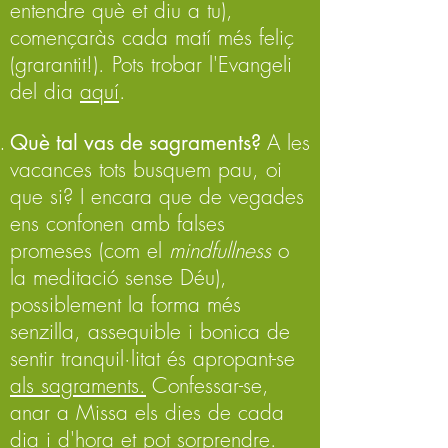
entendre què et diu a tu),
començaràs cada matí més feliç
(grarantit!). Pots trobar l'Evangeli
del dia
aquí
.
Què tal vas de sagraments?
A les
vacances tots busquem pau, oi
que si? I encara que de vegades
ens confonen amb falses
promeses (com el
mindfullness
o
la meditació sense Déu),
possiblement la forma més
senzilla, assequible i bonica de
sentir tranquil·litat és apropant-se
als sagraments.
Confessar-se,
anar a Missa els dies de cada
dia i d'hora et pot sorprendre.