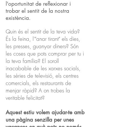
l'oportunitat de reflexionar i
trobar el sentit de la nostra
existència.
Quin és el sentit de la teva vida?
És la feina, l'"anar tirant" els dies,
les presses, guanyar diners? Són
les coses que pots comprar per tu i
la teva família? El soroll
inacabable de les xarxes socials,
les sèries de televisió, els centres
comercials, els restaurants de
menjar ràpid? A on trobes la
veritable felicitat?
Aquest estiu volem ajudar-te amb
una pàgina senzilla per
unes
vacances en què pots no només