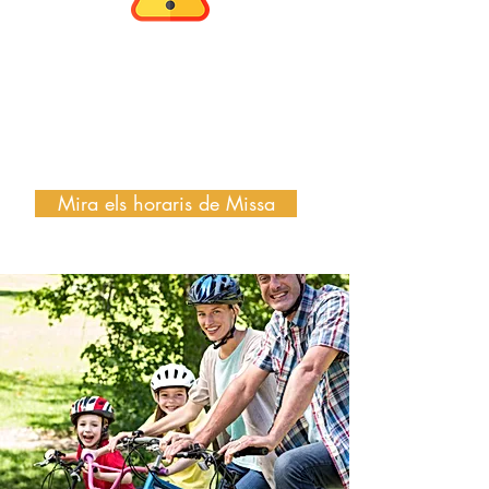
IMPORTANT:
Recorda que a l'agost canvien
els horaris
de Missa a les Parròquies
Montornès!
Mira els horaris de Missa