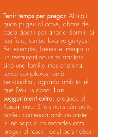
Tenir temps per pregar.
Al matí,
quan pugeu al cotxe, abans de
cada àpat i per anar a dormir. Si
sou fora, també fora vergonyes!
Per exemple, beneir el menjar a
un restaurant no us fa «raritos»
sinó una família més cristiana,
sense complexos, amb
personalitat, agraïda amb tot el
que Déu us dona.
I un
suggeriment extra:
pregueu el
Rosari junts. Si els nens són petits
podeu començar amb un misteri
(si no saps o no recordes com
pregar el rosari, aquí pots trobar