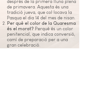
després de la primera lluna plena
de primavera. Aquesta és una
tradició jueva, que col·locava la
Pasqua el dia 14 del mes de nisan.
Per què el color de la Quaresma
és el morat?
Perquè és un color
penitencial, que indica conversió,
camí de preparació per a una
gran celebració.
Què és més important, el Nadal
o la Pasqua?
La Pasqua és la més
important, seguida del
Nadal
. Per
què? Perquè amb la Resurrecció
queda clar que Jesús no només
és home, sinó home i Déu.
Abstinència
de carn els
divendres de Quaresma.
No
mengem carn com a senyal de
pobresa
. Encara que aquí el peix
sol ser una mica més car que la
carn, a molts països no és així.