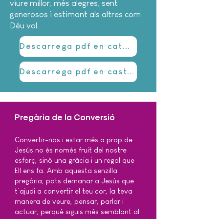
viure millor, més alegres, sent
generosos i estimant als altres com
Déu vol.
Descarrega pdf en català
Descarrega pdf en castellà
Pregària de la Conversió
Convertir-nos i estar més a prop de
Jesús no és només fruit del nostre
esforç, sinó una gràcia i un regal que
Ell ens fa. Amb aquesta senzilla
pregària, pots demanar a Jesús que
t’ajudi a convertir el teu cor, la teva
manera de veure, pensar, parlar i
actuar, perquè siguis més semblant al