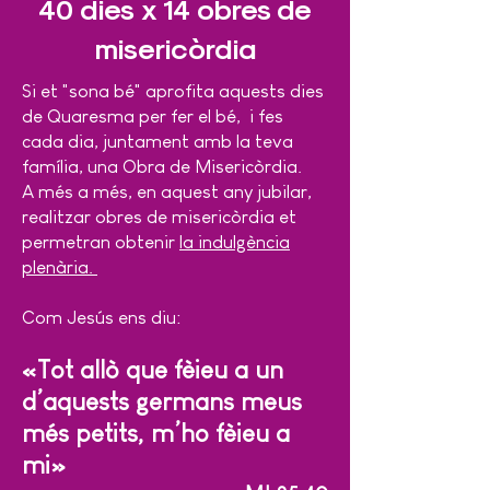
40 dies x 14 obres de
misericòrdia
Si et "sona bé" aprofita aquests dies
de Quaresma per fer el bé, i fe
s
cada dia, juntament amb la teva
família, una Obra de Misericòrdia.
A més a més, en aquest any jubilar,
realitzar obres de misericòrdia et
permetran obtenir
la indulgència
plenària.
Com Jesús ens diu:
«Tot allò que fèieu a un
d’aquests germans meus
més petits, m’ho fèieu a
mi»