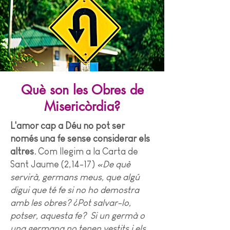
Què son les Obres de
Misericòrdia?
L'amor cap a Déu no pot ser
només una fe sense considerar els
altres.
Com llegim a la Carta de
Sant Jaume (2,14-17)
«De què
servirà, germans meus, que algú
digui que té fe si no ho demostra
amb les obres? ¿Pot salvar-lo,
potser, aquesta fe? Si un germà o
una germana no tenen vestits i els