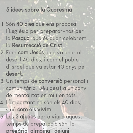
5 idees sobre la Quaresma
Són
40 dies
que ens proposa
l’Església per preparar-nos per
la
Pasqua
, que és quan celebrem
la
Resurrecció de Crist.
Fem
com Jesús
, que va anar al
desert 40 dies, i com el poble
d’Israel que va estar 40 anys pel
desert
.
Un temps de
conversió
personal i
comunitària. Déu desitja un canvi
de mentalitat en mi i en tots.
L’important no són els 40 dies,
sinó
com els vivim.
Les
3 ajudes
per a viure aquest
temps de preparació són: la
pregària
,
almoina
i
dejuni
.