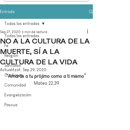
Entrada
Todas las entradas
Sep 27, 2020
3 min de lectura
Todas las entradas
NO A LA CULTURA DE LA
Fe
MUERTE, SÍ A LA
Religión
CULTURA DE LA VIDA
Santidad
Actualitzat:
Sep 29, 2020
Confianza
“Amarás a tu prójimo como a ti mismo”
Mateo 22,39
Comunidad
Evangelización
Pascua