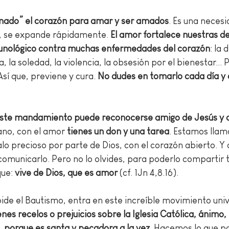
mado” el corazón para amar y ser amados
. Es una necesid
 se expande rápidamente. 
El amor fortalece nuestras de
unológico contra muchas enfermedades del corazón
: la 
ia, la soledad, la violencia, la obsesión por el bienestar…
sí que, previene y cura. 
No dudes en tomarlo cada día y 
 este mandamiento puede reconocerse amigo de Jesús y d
iano, con el amor 
tienes un don y una tarea
. Estamos llama
o precioso por parte de Dios, con el corazón abierto. Y a
omunicarlo. Pero no lo olvides, para poderlo compartir t
que: 
vive de Dios, que es amor
 (cf. 1Jn 4,8.16).  
 pide el Bautismo, entra en este increíble movimiento uni
ienes recelos o prejuicios sobre la Iglesia Católica, ánimo,
 porque es santa y pecadora a la vez
. Hacemos lo que p