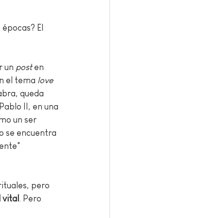
 épocas? El 
r un 
post
 en 
n el tema 
love
abra, queda 
ablo II, en una 
mo un ser 
no se encuentra 
ente" 
ituales, pero 
vital
. Pero 