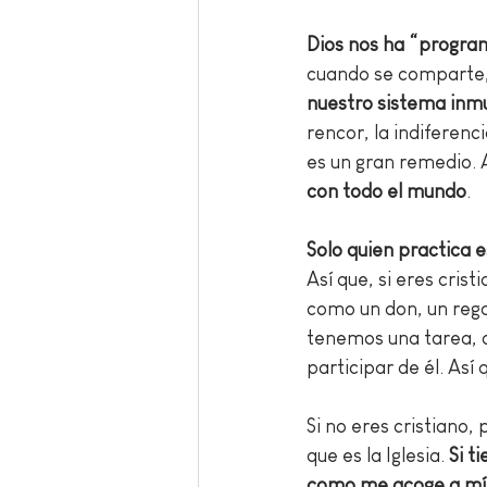
Dios nos ha “progra
cuando se comparte,
nuestro sistema inm
rencor, la indiferenc
es un gran remedio. A
con todo el mundo
.
Solo quien practica
Así que, si eres crist
como un don, un regal
tenemos una tarea, c
participar de él. Así 
Si no eres cristiano,
que es la Iglesia. 
Si t
como me acoge a mí,