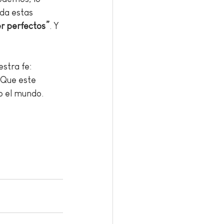
da estas 
er perfectos”
. Y 
stra fe: 
 Que este 
 el mundo. 