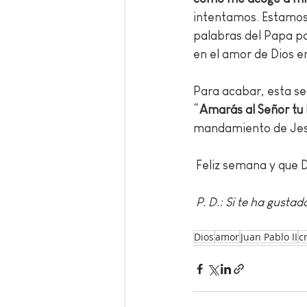
intentamos. Estamos
palabras del Papa po
en el amor de Dios 
Para acabar, esta se
“
Amarás al Señor tu 
mandamiento de Jesús
Feliz semana y que D
P. D.: Si te ha gusta
Dios
amor
Juan Pablo II
c