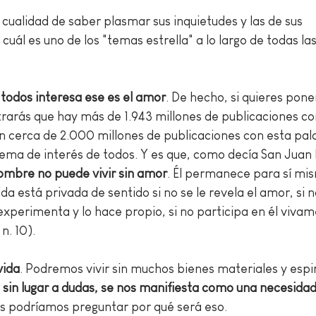
a cualidad de saber plasmar sus inquietudes y las de sus 
ál es uno de los "temas estrella" a lo largo de todas las
 todos interesa ese es el amor
. De hecho, si quieres pone
rarás que hay más de 1.943 millones de publicaciones co
on cerca de 2.000 millones de publicaciones con esta pal
tema de interés de todos. Y es que, como decía San Juan P
ombre no puede vivir sin amor
. Él permanece para sí mis
da está privada de sentido si no se le revela el amor, si 
 experimenta y lo hace propio, si no participa en él vivam
 n. 10). 
vida
. Podremos vivir sin muchos bienes materiales y espir
 
sin lugar a dudas, se nos manifiesta como una necesidad 
os podríamos preguntar por qué será eso. 