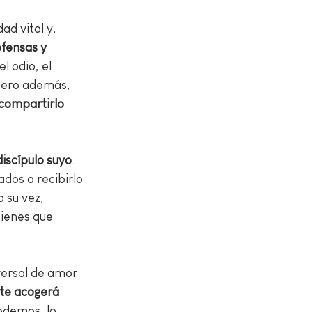
ad vital y, 
fensas y 
del odio, el 
 Pero además, 
compartirlo 
iscípulo suyo
. 
dos a recibirlo 
 su vez, 
ienes que 
versal de amor 
 te acogerá 
odemos, lo 