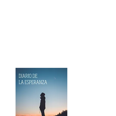
es la esperanza.
Estuvimos
todos juntos en eso.
No fue una crónica personal
sobre el pasado, sino una
variada reflexión para vivir
ese tiempo, con sentido, y
siempre movidos por la
esperanza.
¡AHORA EN FORMATO E-
BOOK!