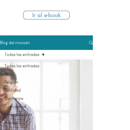
incondicional del Padre.
Ir al e-book
Blog del mossèn
Todas las entradas
Todas las entradas
Fe
Religión
Santidad
Confianza
Comunidad
Evangelización
Pascua