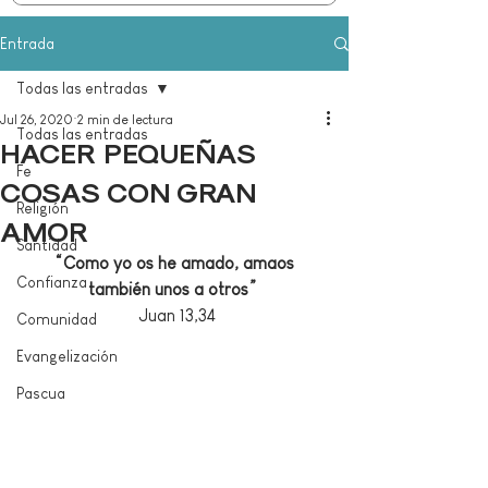
Entrada
Todas las entradas
Jul 26, 2020
2 min de lectura
Todas las entradas
HACER PEQUEÑAS
Fe
COSAS CON GRAN
Religión
AMOR
Santidad
 “Como yo os he amado, amaos 
Confianza
también unos a otros” 
 Juan 13,34
Comunidad
Evangelización
Pascua